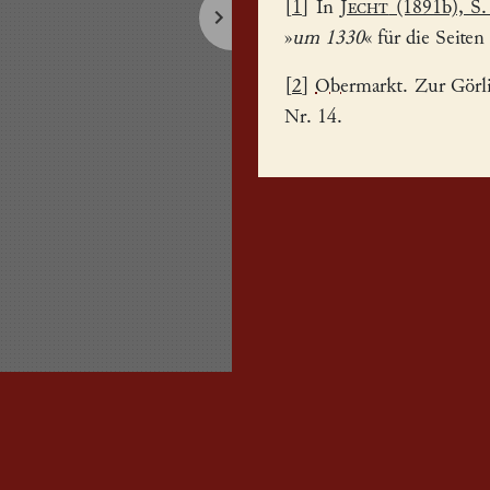
[
1
] In
Jecht
(1891b), S.
»
um 1330
« für die Seiten
[
2
]
Obermarkt
. Zur Görl
Nr. 14.