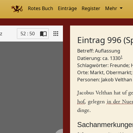
Rotes Buch
Einträge
Register
Mehr
tz
52 : 50
Eintrag 996 (S
Betreff: Auflassung
1
Datierung: ca. 1330
Schlagwörter:
Freunde
;
Orte:
Markt, Obermarkt
Personen:
Jakob Velthan
Jacobus
Velthan hat uf 
hof
, gelegen
in der Nue
dinge.
Sachanmerkunge