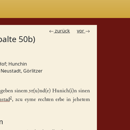
zurück
vor
palte 50b)
Hof
;
Hunchin
;
Neustadt, Görlitzer
gegeben sinem
vr(u)nd(e)
Hunich(i)n
sinen
2
nstad
, zcu eyme rechten erbe in jehetem
n