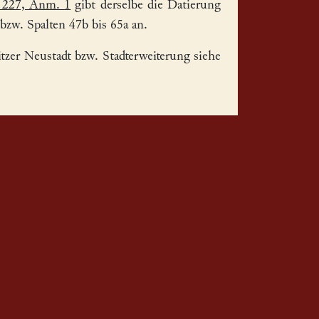
 227, Anm. 1
gibt derselbe die Datierung
 bzw. Spalten 47b bis 65a an.
itzer Neustadt bzw. Stadterweiterung siehe