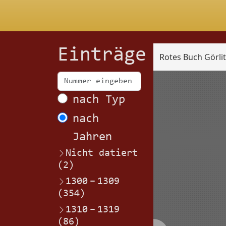
Einträge
Rotes Buch Görli
Scan
nach Typ
nach
Jahren
Nicht datiert
(2)
1300
–
1309
(354)
1310
–
1319
(86)