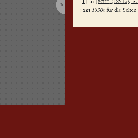
[
1
] In
Jecht
(1891b), S.
»
um 1330
« für die Seiten