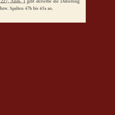
 227, Anm. 1
gibt derselbe die Datierung
 bzw. Spalten 47b bis 65a an.