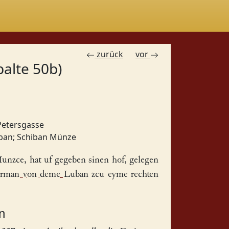
zurück
vor
palte 50b)
Petersgasse
ban
;
Schiban Münze
Munzce, hat uf gegeben sinen
hof
, gelegen
rman von deme Luban
zcu eyme rechten
n