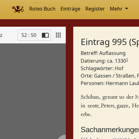
Rotes Buch
Einträge
Register
Mehr
tz
52 : 50
Eintrag 995 (S
Betreff: Auflassung
1
Datierung: ca. 1330
Schlagwörter:
Hof
Orte:
Gassen / Straßen, 
Personen:
Hermann Lau
Schiban
, genant us der 
in
sente Peters gazze
,
He
erbe.
Sachanmerkunge