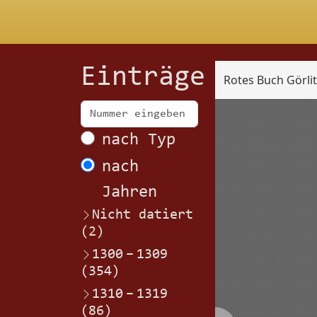
Einträge
Rotes Buch Görli
Scan
nach Typ
nach
Jahren
Nicht datiert
(2)
1300
–
1309
(354)
1310
–
1319
(86)