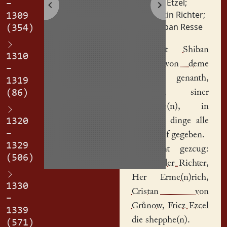
Fritz Etzel
;
–
Martin Richter
;
1309
Schiban Resse
(354)
Ez hat
Shiban
1310
Resse
,
von deme
–
Luban
genanth,
1319
Adilhedi
, siner
(86)
husvrowe(n), in
jeheteme dinge alle
1320
–
sin gut uf gegeben.
1329
Des sint gezcug:
(506)
Mertin der Richter
,
Her
Erme(n)rich
,
1330
Cristan von
–
Grůnow
,
Fricz Ezcel
1339
die shepphe(n).
(571)