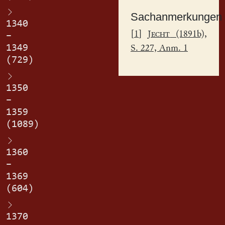
Sachanmerkungen
1340
[
1
]
Jecht
(1891b),
–
1349
S. 227, Anm. 1
(729)
1350
–
1359
(1089)
1360
–
1369
(604)
1370