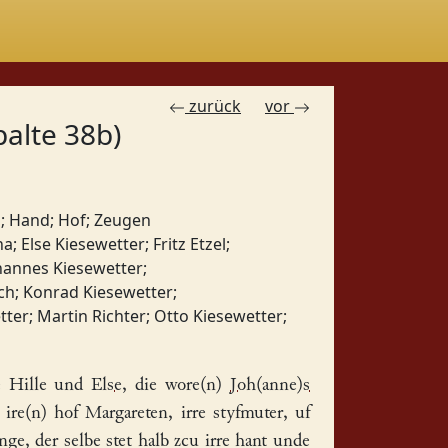
zurück
vor
palte 38b)
h
;
Hand
;
Hof
;
Zeugen
na
;
Else Kiesewetter
;
Fritz Etzel
;
hannes Kiesewetter
;
ch
;
Konrad Kiesewetter
;
tter
;
Martin Richter
;
Otto Kiesewetter
;
e
Hille
und
Else
, die wore(n)
Joh(anne)s
ire(n)
hof
Margareten
, irre styfmuter, uf
ge, der selbe stet halb zcu irre hant unde