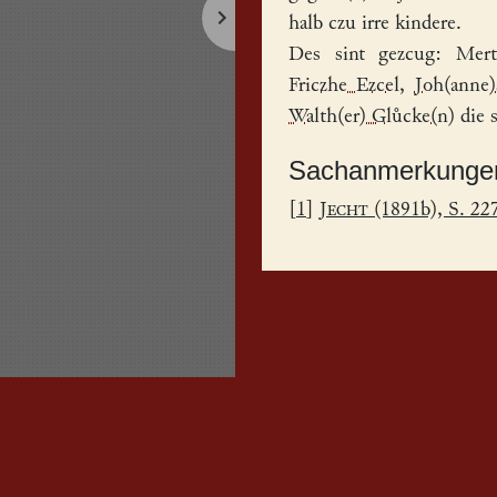
halb czu irre kindere.
Des sint gezcug:
Mert
Friczhe Ezcel
,
Joh(anne
Walth(er) Glůcke(n)
die 
Sachanmerkunge
[
1
]
Jecht
(1891b), S. 22