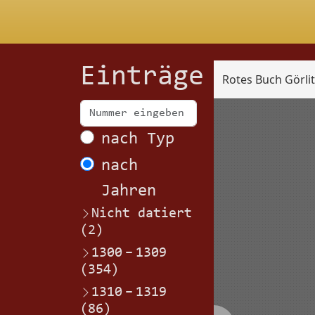
Einträge
Rotes Buch Görli
Scan
nach Typ
nach
Jahren
Nicht datiert
(2)
1300
–
1309
(354)
1310
–
1319
(86)