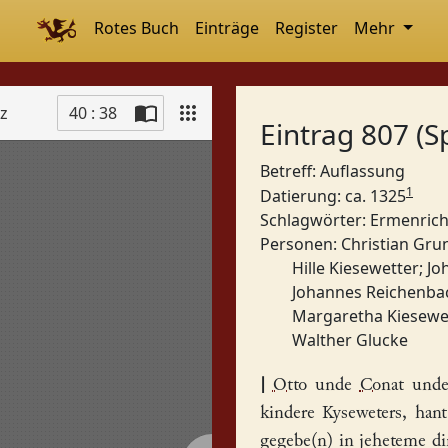
Rotes Buch
Einträge
Register
Mehr
tz
40 : 38
Eintrag 807 (S
Betreff: Auflassung
1
Datierung: ca. 1325
Schlagwörter:
Ermenric
Personen:
Christian Gru
Hille Kiesewetter
;
Jo
Johannes Reichenba
Margaretha Kiesewe
Walther Glucke
|
Otto
unde
Conat
und
kindere Kyseweters,
hant
gegebe(n) in jeheteme din