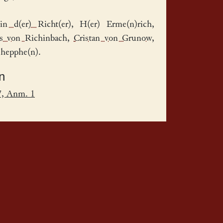
in d(er) Richt(er)
, H(er)
Erme(n)rich
,
)s von Richinbach
,
Cristan von Grunow
,
shepphe(n).
n
7, Anm. 1