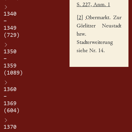
S. 227, Anm. 1
1340
[
2
]
Obermarkt
. Zur
–
Görlitzer Neustadt
1349
bzw.
(729)
Stadterweiterung
siehe Nr. 14.
1350
–
1359
(1089)
1360
–
1369
(604)
1370