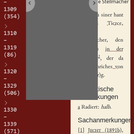
Tietze Stellmacher
–
1309
Iz hat zcu siner
hant
(354)
genumen
Ticzce,
genant
1310
Stellemecher
, den
–
1319
a
hof
⟨
⟩
in der
(86)
2
N
uenstat
, der da
was
Heinriches von
1320
Sidenb(er)g
.
–
1329
Textkritische
(506)
Anmerkungen
a
Radiert:
halb
.
1330
–
Sachanmerkungen
1339
[
1
]
Jecht
(1891b),
(571)