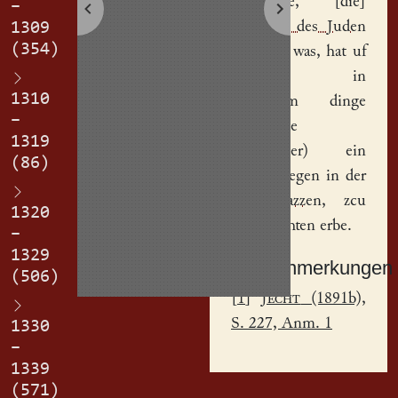
Katherine
, [die]
–
Johannis des Juden
1309
(354)
tocht(er) was, hat uf
gegeben in
1310
jehegetem dinge
–
Heinriche
1319
Salzshut(er)
ein
(86)
erbe, gelegen in der
Knie gazzen
, zcu
1320
eime rechten erbe.
–
1329
Sachanmerkungen
(506)
[
1
]
Jecht
(1891b),
S. 227, Anm. 1
1330
–
1339
(571)