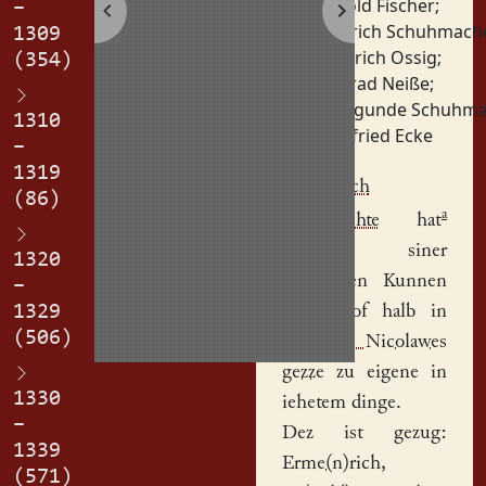
Arnold Fischer
;
–
Dietrich Schuhmach
1309
Heinrich Ossig
;
(354)
Konrad Neiße
;
Kunigunde Schuhma
1310
Siegfried Ecke
–
1319
a
Thederich
(86)
a
Schuvorchte
hat
gegeben siner
1320
husvrowen
Kunnen
–
1329
sinen
hof
halb in
(506)
sente Nicolawes
gezze
zu eigene in
1330
iehetem dinge.
–
Dez ist gezug:
1339
Erme(n)rich
,
(571)