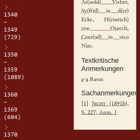
Ar(nold) Visher
,
Sy(frid) in d(er)
1340
Ecke
,
H(einrich)
–
von Ozzech
,
1349
(729)
Conr(ad) in vico
Nize
.
1350
Textkritische
–
Anmerkungen
1359
(1089)
a
-
a
Rasur.
Sachanmerkungen
1360
–
[
1
]
Jecht
(1891b),
1369
S. 227, Anm. 1
(604)
1370