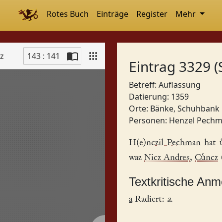
Rotes Buch
Einträge
Register
Mehr
tz
143 : 141
Eintrag 3329 (
Betreff: Auflassung
Datierung: 1359
Orte:
Bänke, Schuhbank
Personen:
Henzel Pech
H(e)nczil Pechman
hat 
waz
Nicz Andres
,
Cncz
Textkritische An
a
Radiert:
a
.