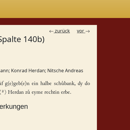
zurück
vor
Spalte 140b)
mann
;
Konrad Herdan
;
Nitsche Andreas
f g(e)geb(e)n ein halbe
schbank
, dy do
a
⟨
⟩
Herdan z eyme rechtin erbe.
merkungen