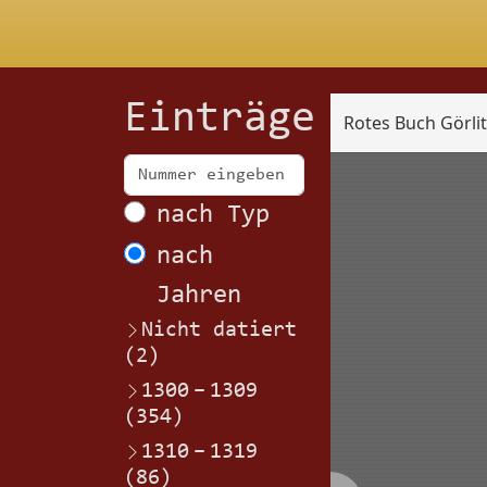
Einträge
Rotes Buch Görli
Scan
nach Typ
nach
Jahren
Nicht datiert
(2)
1300
–
1309
(354)
1310
–
1319
(86)