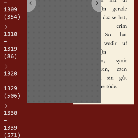
Kathe(r)in
hat f
–
g(e)geb(e)n
gerade
1309
(354)
und allis, daz se hat,
Menczil
, erim
1310
wirthe. So hat
–
Menczil wedir uf
1319
g(e)geb(e)n
(86)
Kathe(r)in, synir
hsvrowen, czen
1320
mark in sin gt
–
nch syme tde.
1329
(506)
1330
–
1339
(571)