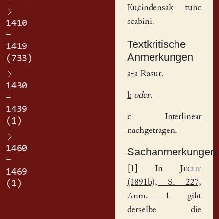
Kucindensak
tunc
scabini.
1410
–
Textkritische
1419
Anmerkungen
(733)
a
-
a
Rasur.
1430
b
oder
.
–
1439
c
Interlinear
(1)
nachgetragen.
1460
Sachanmerkungen
–
[
1
] In
Jecht
1469
(1891b), S. 227,
(1)
Anm. 1
gibt
derselbe die