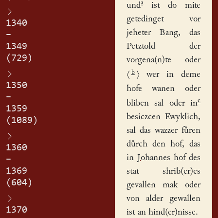
a
und
ist do mite
getedinget vor
1340
jeheter Bang, das
–
1349
Petztold der
(729)
vorgena(n)te oder
b
⟨
⟩
wer in deme
1350
hofe
wanen oder
–
c
bliben sal oder in
1359
besiczcen Ewyklich,
(1089)
sal das wazzer fůren
důrch den hof, das
1360
in
Johannes
hof des
–
1369
stat shrib(er)es
(604)
gevallen mak oder
von alder gewallen
1370
ist an hind(er)nisse.