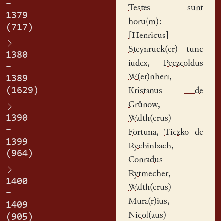
–
Testes
sunt
1379
horu(m):
(717)
[Henricus]
Steynruck(er)
tunc
1380
iudex
,
Peczcoldus
–
W(er)nheri
,
1389
(1629)
Kristanus de
Grůnow
,
1390
Walth(erus)
–
Fortuna
,
Ticzko de
1399
Rychinbach
,
(964)
Conradus
Rytmecher
,
1400
Walth(erus)
–
Mura(r)ius
,
1409
Nicol(aus)
(905)