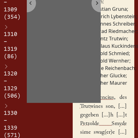
Personen:
–
Christian Gruna
;
1309
Heinrich Lybenstein
;
(354)
Johannes Schreiber
;
Konrad Riedmacher
;
1310
Lorentz Trutwin
;
–
Nikolaus Kuckinden
1319
Petzold Schmied
;
(86)
Petzold Wernher
;
Tietze Reichenbach
;
1320
Walther Glucke
;
–
Walther Maurer
1329
(506)
a
||
Laurencius
, des
Trutwines
son, [...]
1330
gegeben [...]h [...]t
–
Petzolde Smyde
1339
sime swag(er)e [...]
(571)