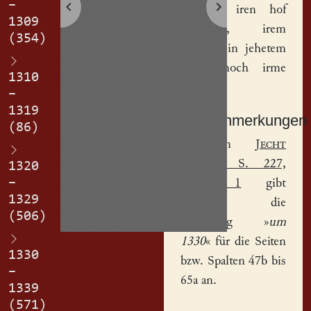
–
gegeben iren
hof
1309
Niclawes
, irem
(354)
Wirthe, in jehetem
dinge noch irme
1310
tode.
–
1319
Sachanmerkungen
(86)
[
1
] In
Jecht
(1891b), S. 227,
1320
–
Anm. 1
gibt
1329
derselbe die
(506)
Datierung »
um
1330
« für die Seiten
1330
bzw. Spalten 47b bis
–
65a an.
1339
(571)