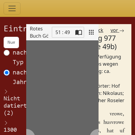
Einträge
Rotes
zurück
vor
51 : 49
Buch Görlitz
Eintrag 977
Scan
(Spalte 49b)
nach
Betreff: Verfügung
Typ
von Todes wegen
Datierung: ca.
nach
1
1330
Jahren
Schlagwörter:
Hof
Personen:
Nikolaus
;
Nicht
Walther Roseler
datiert
(2)
Die vrowe,
Waltheres
husvrowe
1300
Roseleres, hat uf