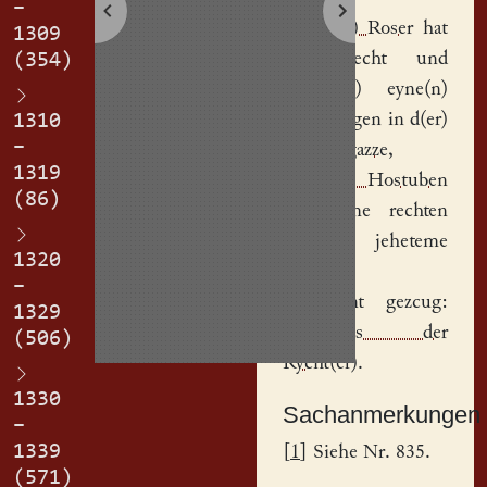
–
Walth(er) Roser
hat
1309
uf gerecht und
(354)
gegebe(n) eyne(n)
hof
, gelegen in d(er)
1310
–
Web(er)gazze
,
1319
Johannes Hostuben
(86)
zcu eyme rechten
erbe in jeheteme
1320
dinge.
–
Des sint gezcug:
1329
Lorencius der
(506)
Rycht(er)
.
1330
Sachanmerkungen
–
1339
[
1
] Siehe Nr. 835.
(571)