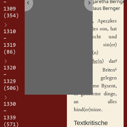
Margaretha Bernge
–
Nikolaus Bernger
1309
(354)
Niclawes
,
Apeczkes
Berng(er)es
son, hat
1310
uf gerecht und
–
gegeben sin(er)
1319
(86)
husvrove(n)
a
Margarethe(n)
daz
1320
b
c
stukke
Briten
–
ackeres
, gelegen
1329
kegen deme
Bysent
,
(506)
in geheteme dinge,
an alles
1330
hind(er)nizze.
–
1339
Textkritische
(571)