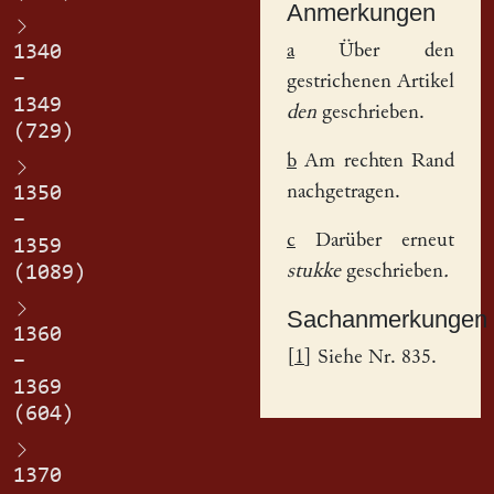
Anmerkungen
a
Über den
1340
–
gestrichenen Artikel
1349
den
geschrieben.
(729)
b
Am rechten Rand
nachgetragen.
1350
–
c
Darüber erneut
1359
stukke
geschrieben
.
(1089)
Sachanmerkungen
1360
[
1
] Siehe Nr. 835.
–
1369
(604)
1370