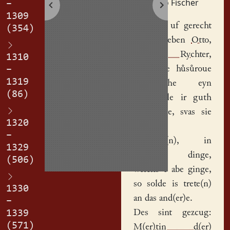
Thilo Fischer
–
1309
Ez hant uf gerecht
(354)
und gegeben
Otto,
gena(n)t Rychter
,
1310
und sine hůsůroue
–
1319
Margarethe
eyn
(86)
ander alle ir guth
und
habe
, svas sie
1320
umm(er)
–
gewinne(n), in
1329
jeheteme dinge,
(506)
welchs e abe ginge,
so solde is trete(n)
1330
an das and(er)e.
–
Des sint gezcug:
1339
(571)
M(er)tin d(er)