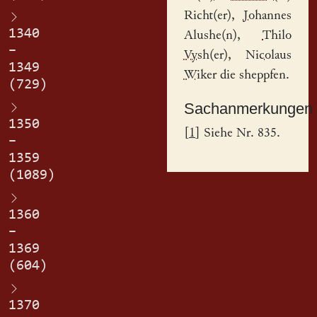
Richt(er)
,
Johannes
1340
Alushe(n)
,
Thilo
–
Vysh(er)
,
Nicolaus
1349
Wiker
die sheppfen.
(729)
Sachanmerkungen
1350
[
1
] Siehe Nr. 835.
–
1359
(1089)
1360
–
1369
(604)
1370