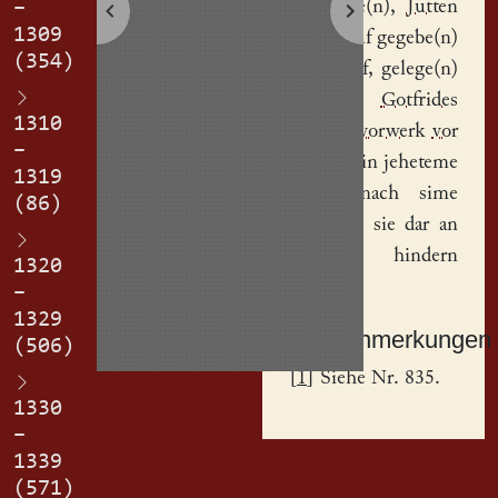
husvrowe(n),
Jutten
–
1309
genant, uf gegebe(n)
(354)
sinen
hof
, gelege(n)
kege(n)
Gotfrides
1310
Vogetes
vorwerk
vor
–
der stat
, in jeheteme
1319
dinge, nach sime
(86)
tode, daz sie dar an
nima(n)t hindern
1320
sal.
–
1329
Sachanmerkungen
(506)
[
1
] Siehe Nr. 835.
1330
–
1339
(571)