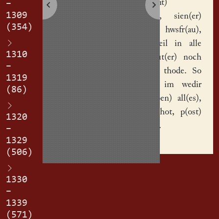
r(esignavit)
–
1309
Froniken
, sien(er)
(354)
elich(e)n hwsfr(au),
kindis teil
in alle
1310
siene gut(er) noch
–
siene(m) thode. So
1319
hot sie im wedir
(86)
offg(egeben) all(es),
das sie hot, p(ost)
1320
obitu(m).
–
1329
(506)
1330
–
1339
(571)