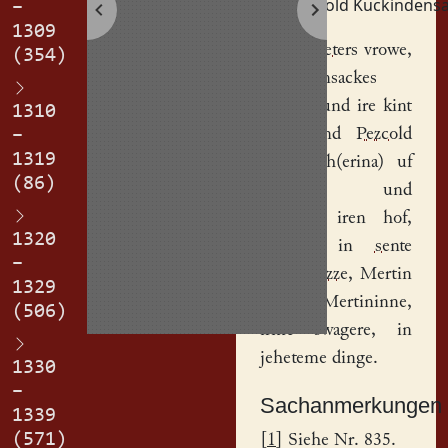
Petzold Kuckindens
–
1309
Ez hat
Peters
vrowe,
(354)
Kucindensackes
genant, und ire kint
1310
Peter und
Pezcold
–
1319
und
Kath(erina)
uf
(86)
gelazen und
gegeben iren
hof
,
1320
gelegen in
sente
–
Peters gazze
,
Mertin
1329
der
Mertininne
,
(506)
irme swagere, in
jeheteme dinge.
1330
–
Sachanmerkungen
1339
(571)
[
1
] Siehe Nr. 835.