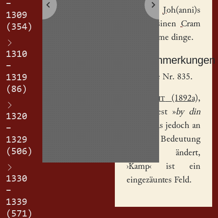
–
gena(n)t,
Joh(anni)s
1309
Laudin
sinen
Cram
(354)
in jeheteme dinge.
1310
Sachanmerkungen
–
[
1
] Siehe Nr. 835.
1319
(86)
[
2
]
Jecht
(1892a),
S. 18
liest »
by din
1320
kam
«, was jedoch an
–
der Bedeutung
1329
(506)
nichts ändert,
›Kamp‹ ist ein
1330
eingezäuntes Feld.
–
1339
(571)