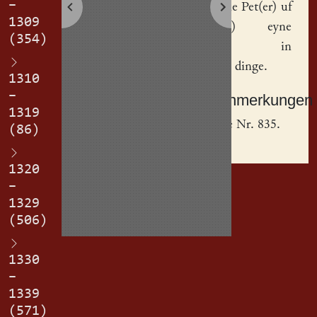
–
sime sune Pet(er) uf
1309
gegebe(n) eyne
(354)
brotbang
in
jeheteme dinge.
1310
–
Sachanmerkungen
1319
[
1
] Siehe Nr. 835.
(86)
1320
–
1329
(506)
1330
–
1339
(571)