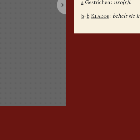
a
Gestrichen:
uxo(r)i
.
b
-
b
Kladde
:
behelt sie 