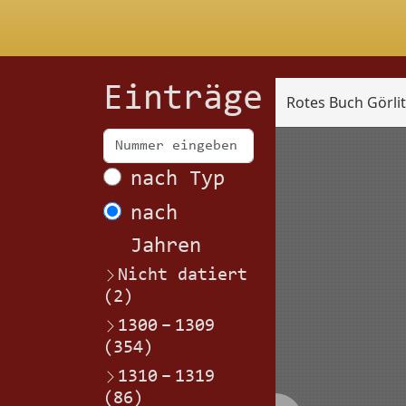
Einträge
Rotes Buch Görli
Scan
nach Typ
nach
Jahren
Nicht datiert
(2)
1300
–
1309
(354)
1310
–
1319
(86)