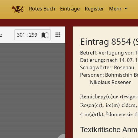
Rotes Buch
Einträge
Register
Mehr
tz
301 : 299
Eintrag 8554 (
Betreff: Verfügung von
Datierung: nach 14. 07. 
Schlagwörter:
Rosenau
Personen:
Böhmischin B
Nikolaus Rosener
Bemicheny(n)ne
r(esigna
Rosen(er)
, ire(m) eidem, 
b
4 m(a)r(k),
domete sie t
Textkritische An