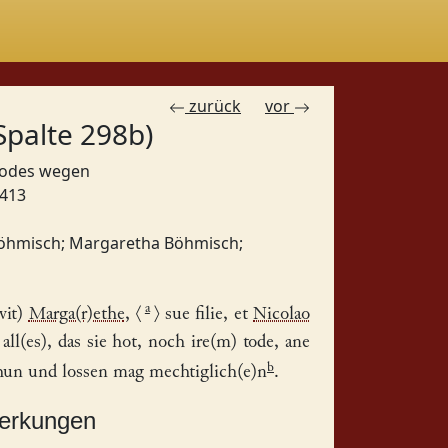
zurück
vor
Spalte 298b)
 Todes wegen
1413
öhmisch
;
Margaretha Böhmisch
;
a
vit)
Marga(r)ethe
,
⟨
⟩
sue filie, et
Nicolao
all(es), das sie hot, noch ire(m) tode, ane
b
hun und lossen mag mechtiglich(e)n
.
merkungen