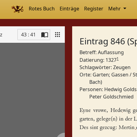
Rotes Buch
Einträge
Register
Mehr
tz
43 : 41
Eintrag 846 (S
Betreff: Auflassung
1
Datierung: 1327
Schlagwörter:
Zeugen
Orte:
Garten
;
Gassen / S
Bach)
Personen:
Hedwig Gold
Peter Goldschmied
Eyne vrowe,
Hedewig
ge
garten
, gelege(n) in der
L
Des sint gezcug:
Mertin 