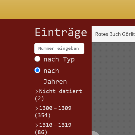
Einträge
Rotes Buch Görli
Scan
nach Typ
nach
Jahren
Nicht datiert
(2)
1300
–
1309
(354)
1310
–
1319
(86)