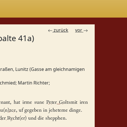
zurück
vor
palte 41a)
traßen, Lunitz (Gasse am gleichnamigen
schmied
;
Martin Richter
;
nant, hat irme sune
Peter Goltsmit
iren
u(n)zce
, uf gegeben in jeheteme dinge.
der Rycht(er)
und die shepphen.