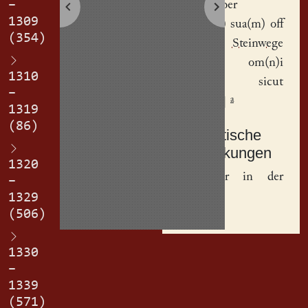
–
Weysgerber
1309
do(mum)
sua(m) off
(354)
dem
Steinwege
er(blich) om(n)i
1310
ju(r)e, sicut
–
a
h(ab)uit.]
1319
(86)
Textkritische
Anmerkungen
1320
a
-
a
Nur in der
–
Kladde
.
1329
(506)
1330
–
1339
(571)