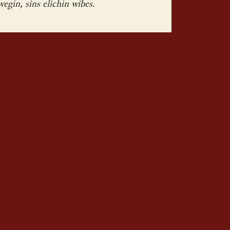
egin, sins elichin wibes
.