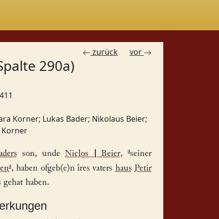
zurück
vor
Spalte 290a)
1411
ara Korner
;
Lukas Bader
;
Nikolaus Beier
;
 Korner
a
aders
son, unde
Niclos
|
Beier
,
seiner
a
ren
, haben ofgeb(e)n res vaters
haus
Petir
is gehat haben.
merkungen