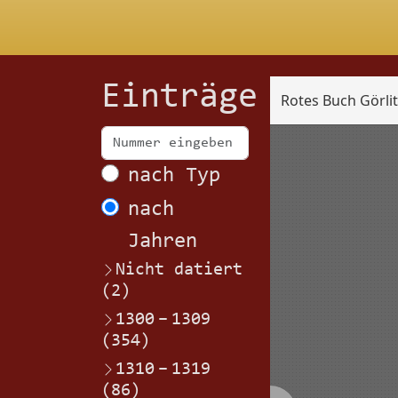
Einträge
Rotes Buch Görli
Scan
nach Typ
nach
Jahren
Nicht datiert
(2)
1300
–
1309
(354)
1310
–
1319
(86)