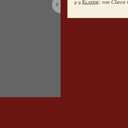
a
-
a
Kladde
:
von Claren w