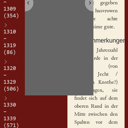
–
stat
hat gegeben
1309
siner husvrowen
(354)
Adelheide
achte
mark an sime gute.
1310
–
Sachanmerkungen
1319
[
1
] Die Jahreszahl
(86)
1306 wurde in der
Neuzeit (von
1320
Richard Jecht /
–
1329
Hermann Knothe?)
(506)
nachgetragen, sie
findet sich auf dem
1330
oberen Rand in der
–
Mitte zwischen den
1339
Spalten vor dem
(571)