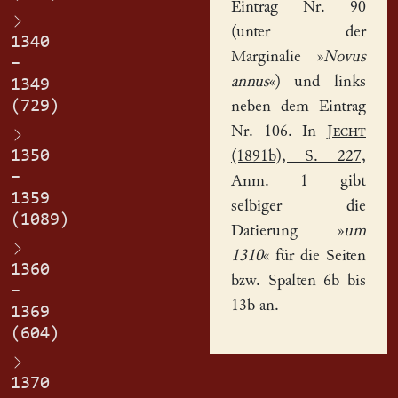
Eintrag Nr. 90
(unter der
1340
Marginalie »
Novus
–
annus
«) und links
1349
(729)
neben dem Eintrag
Nr. 106. In
Jecht
1350
(1891b), S. 227,
–
Anm. 1
gibt
1359
selbiger die
(1089)
Datierung »
um
1310
« für die Seiten
1360
bzw. Spalten 6b bis
–
13b an.
1369
(604)
1370