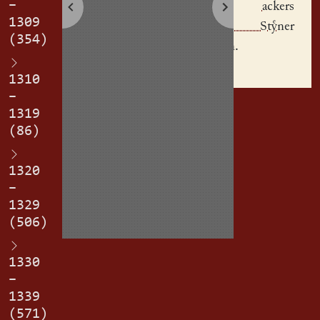
–
huben
ackers
1309
Gunczel Stner
(354)
erblichen.
1310
–
1319
(86)
1320
–
1329
(506)
1330
–
1339
(571)