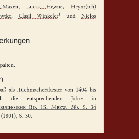
 Maxen
,
Lucas Hewne
,
Heynr(ich)
1
wtke
,
Clasil Winkeler
und
Niclos
merkungen
palten.
n
saß als
Tuchmacherältester
von 1404 bis
l. die entsprechenden Jahre in
buch(siehe Bd. 1S. 34bzw. 58)
, S. 34
(1801), S. 30
.