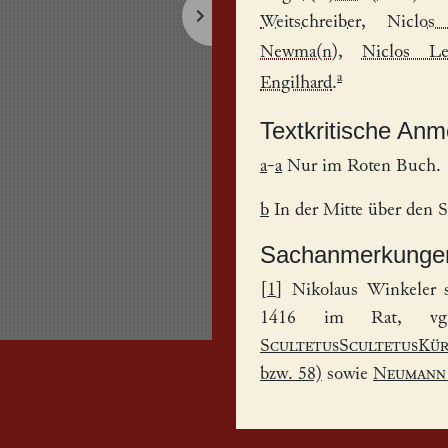
Weitschreiber
,
Niclos
Newma(n)
,
Niclos Le
a
Engilhard
.
Textkritische An
a
-
a
Nur im Roten Buch.
b
In der Mitte über den S
Sachanmerkunge
[
1
] Nikolaus Winkeler 
1416 im
Rat
, vg
ScultetusScultetusKür
bzw. 58)
sowie
Neumann