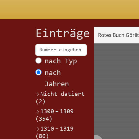
Einträge
Rotes Buch Görli
Scan
nach Typ
nach
Jahren
Nicht datiert
(2)
1300
–
1309
(354)
1310
–
1319
(86)