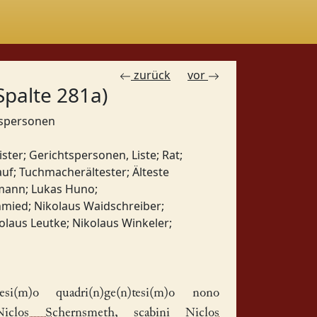
zurück
vor
Spalte 281a)
htspersonen
ster
;
Gerichtspersonen, Liste
;
Rat
;
auf
;
Tuchmacherältester
;
Älteste
umann
;
Lukas Huno
;
hmied
;
Nikolaus Waidschreiber
;
olaus Leutke
;
Nikolaus Winkeler
;
i(m)o quadri(n)ge(n)tesi(m)o nono
Niclos Schernsmeth
, scabini
Niclos