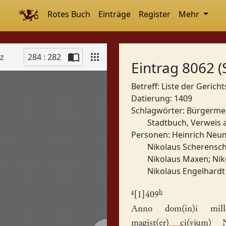
Rotes Buch
Einträge
Register
Mehr
tz
284 : 282
Eintrag 8062 (
Betreff: Liste der Geric
Datierung: 1409
Schlagwörter:
Bürgermei
Stadtbuch, Verweis 
Personen:
Heinrich Ne
Nikolaus Scherensc
Nikolaus Maxen
;
Nik
Nikolaus Engelhardt
a
b
[1]409
Anno dom(in)i milles
magist(er) ci(vium)