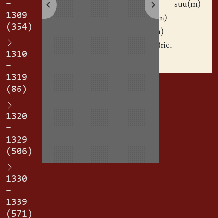
–
Clem
suu(m)
1309
di(midium)
(354)
allodiu(m)
h(eredita)rie.
1310
–
1319
(86)
1320
–
1329
(506)
1330
–
1339
(571)