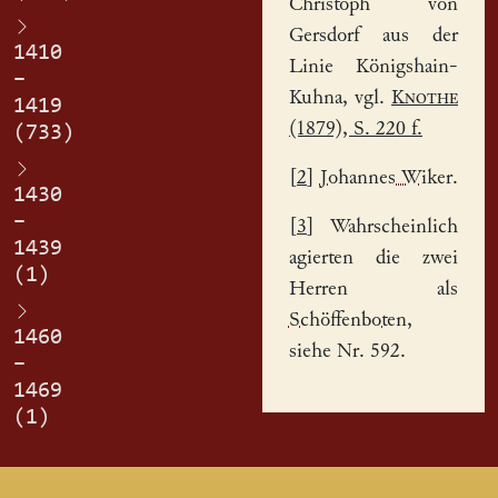
Christoph von
Gersdorf aus der
1410
Linie Königshain-
–
Kuhna, vgl.
Knothe
1419
(1879), S. 220 f.
(733)
[
2
]
Johannes Wiker
.
1430
–
[
3
] Wahrscheinlich
1439
agierten die zwei
(1)
Herren als
Schöffenboten
,
1460
siehe Nr. 592.
–
1469
(1)