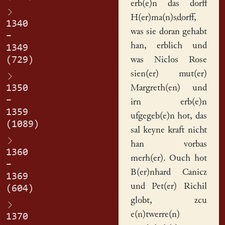
erb(e)n das dorff
H(er)ma(n)sdorff
,
1340
was sie doran gehabt
–
han, erblich und
1349
(729)
was Niclos Rose
sien(er) mut(er)
1350
Margreth(en)
und
–
irn erb(e)n
1359
ufgegeb(e)n hot, das
(1089)
sal keyne
kraft
nicht
han vorbas
1360
merh(er). Ouch hot
–
B(er)nhard Canicz
1369
und Pet(er) Richil
(604)
globt, zcu
e(n)twerre(n)
1370