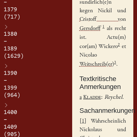
–
sundirlich(e)n
1379
kegen
Nickil
und
(717)
Cristoff von
1
Gersdorff
als recht
1380
ist. Actu(m)
–
2
cor(am) Wickero
et
1389
Nicolao
(1629)
3
Weitschreib(er)
.
1390
Textkritische
–
Anmerkungen
1399
(964)
a
Kladde
:
Reychel
.
Sachanmerkungen
1400
–
[
1
] Wahrscheinlich
1409
Nickolaus und
(905)