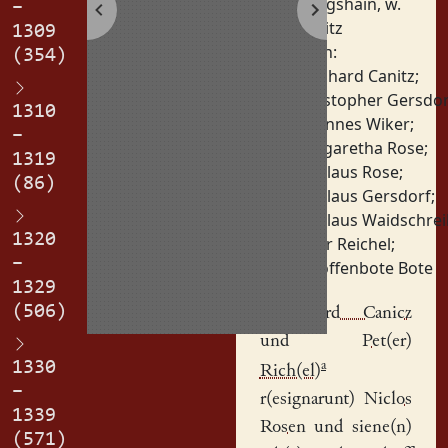
Königshain, w.
–
Görlitz
1309
Personen:
(354)
Bernhard Canitz
;
Christopher Gersdor
1310
Johannes Wiker
;
–
Margaretha Rose
;
1319
Nikolaus Rose
;
(86)
Nikolaus Gersdorf
;
Nikolaus Waidschrei
1320
Peter Reichel
;
–
Schöffenbote Bote
1329
(506)
B(er)nhard Canicz
und
Pet(er)
1330
a
Rich(el)
–
r(esignarunt)
Niclos
1339
Rosen
und siene(n)
(571)