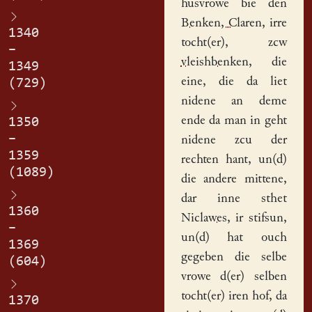
husvrowe bie den
Benken, Claren
, irre
1340
tocht(er), zcw
–
vleishbenken
, die
1349
eine, die da liet
(729)
nidene an deme
ende da man in geht
1350
–
nidene zcu der
1359
rechten
hant
, un(d)
(1089)
die andere mittene,
dar inne sthet
1360
Niclawes
, ir stifsun,
–
un(d) hat ouch
1369
gegeben die selbe
(604)
vrowe d(er) selben
tocht(er) iren
hof
, da
1370