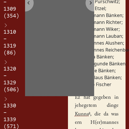
Fritz Purschwitz
;
–
Fritz Etzel
;
1309
Hermann Bänken
;
(354)
Hermann Richter
;
Hermann Wiker
;
1310
Hermann Lauban
;
–
Johannes Alushen
;
1319
Johannes Reichenba
(86)
Klara Bänken
;
Kunigunde Bänken
;
1320
Lushe Bänken
;
–
Nikolaus Bänken
;
1329
Thilo Fischer
(506)
Ez hat gegeben in
jehegetem dinge
1330
–
a
Kunna
, die da was
1339
ern
H(er)mannes
(571)