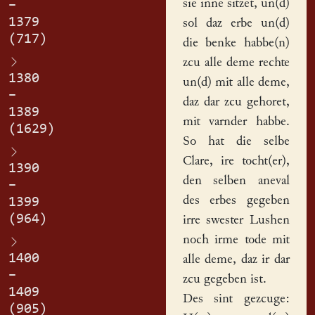
sie inne sitzet, un(d)
–
1379
sol daz erbe un(d)
(717)
die benke habbe(n)
zcu alle deme rechte
1380
un(d) mit alle deme,
–
daz dar zcu gehoret,
1389
mit varnder habbe.
(1629)
So hat die selbe
Clare, ire tocht(er),
1390
den selben aneval
–
des erbes gegeben
1399
(964)
irre swester
Lushen
noch irme tode mit
1400
alle deme, daz ir dar
–
zcu gegeben ist.
1409
Des sint gezcuge:
(905)