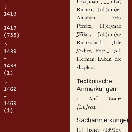
H(er)man d(er)
Richter
,
Joh(ann)es
1410
Alushen
,
Fritz
–
Porsitz
,
H(er)man
1419
Wiker
,
Joh(ann)es
(733)
Richenbach
,
Tile
Visher
,
Fritz Etzel
,
1430
–
Herman Luban
die
1439
shepfen.
(1)
Textkritische
Anmerkungen
1460
–
a
Auf Rasur:
1469
[Lu]sha
.
(1)
Sachanmerkungen
[
1
]
Jecht
(1891b),