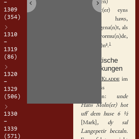
ufg(egeben)
–
1309
Langepet(er)
eyns
(354)
kindes
haws
,
Agneth
gena(n)t, als
1310
ey(n) vormu(n)de,
–
a
1
erblich(e)n
.
1319
(86)
Textkritische
Anmerkungen
1320
a
In der
Kladde
im
–
Anschluss
1329
gestrichen:
unde
(506)
Hans Moln(er) hot
uff dem huse 6 ½
1330
–
[Mark]
, dy sal
1339
Langepetir beczaln.
(571)