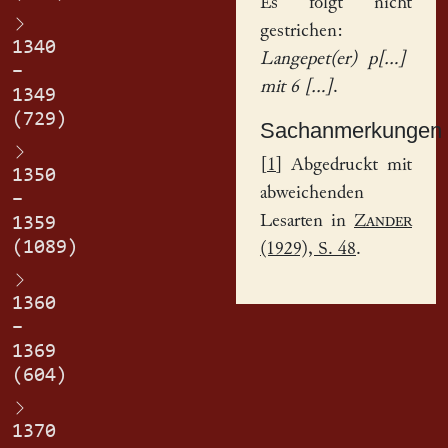
Es folgt nicht
gestrichen:
1340
Langepet(er) p[...]
–
mit 6 [...]
.
1349
(729)
Sachanmerkungen
[
1
] Abgedruckt mit
1350
abweichenden
–
Lesarten in
Zander
1359
(1089)
(1929), S. 48
.
1360
–
1369
(604)
1370