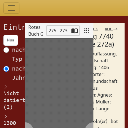
Einträge
Rotes
zurück
vor
275 : 273
Buch Görlitz
Eintrag 7740
Scan
(Spalte 272a)
nach
Betreff: Auflassung,
Typ
Vormundschaft
Datierung: 1406
nach
Schlagwörter:
Jahren
Vormundschaft
Orte:
Haus
Nicht
Personen:
Agnes
;
datiert
Hans Müller
;
(2)
Peter Lange
Hans Moln(er)
hot
1300