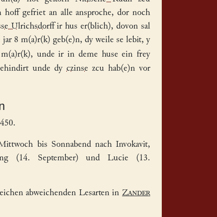
rn
hoff
gefriet an alle ansproche, dor noch
se Ulrichsdorff
ir
hus
er(blich), dovon sal
 jar 8 m(a)r(k) geb(e)n, dy weile se lebit, y
m(a)r(k), unde ir in deme huse ein frey
ehindirt unde dy
czinse
zcu hab(e)n vor
n
5450.
Mittwoch bis Sonnabend nach Invokavit,
hung (14. September) und Lucie (13.
reichen abweichenden Lesarten in
Zander