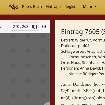
Rotes Buch
Einträge
Register
Mehr
tz
270 : 268
Eintrag 7605 (
Betreff: Widerruf, Vorm
Datierung: 1404
Schlagwörter:
Ansprach
Vormundschaft
;
Wid
Orte:
Haus, Steinhaus
;
H
Personen:
Anna David
;
H
Nitsche Rüdiger
;
Pet
Anna Davidynne
hot we
Eczil
unde
Mich(ae)l L
un(d) alle ufg(aben), dy 
ern gancz gemechtigi