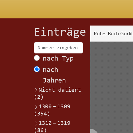
Einträge
Rotes Buch Görli
Scan
nach Typ
nach
Jahren
Nicht datiert
(2)
1300
–
1309
(354)
1310
–
1319
(86)