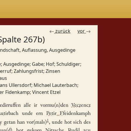
zurück
vor
Spalte 267b)
undschaft, Auflassung, Ausgedinge
e
;
Ausgedinge
;
Gabe
;
Hof
;
Schuldiger
;
erruf
;
Zahlungsfrist
;
Zinsen
aus
ans Ullersdorf
;
Michael Lauterbach
;
er Fidenkamp
;
Vincent Etzel
dirruffen alle ir vormu(n)den
Veczencz
utirbach
unde ern
Petir Ffeidenkamph
1
sy getan han vor(mals)
, unde hot sich des
t un(d) hot gekorn
Nitzsche Rudil
zcu