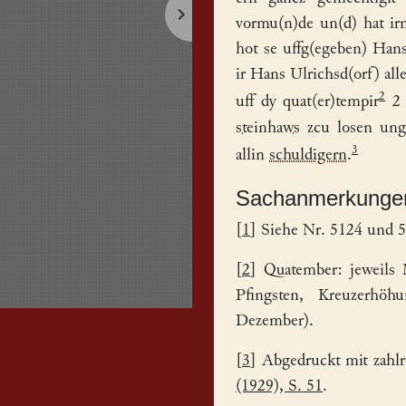
vormu(n)de un(d) hat i
hot se uffg(egeben)
Hans
ir Hans Ulrichsd(orf) alle
2
uff dy quat(er)tempir
2 
steinhaws
zcu losen ung
3
allin
schuldigern
.
Sachanmerkunge
[
1
] Siehe Nr. 5124 und 
[
2
] Quatember: jeweils 
Pfingsten, Kreuzerhö
Dezember).
[
3
] Abgedruckt mit zahl
(1929), S. 51
.