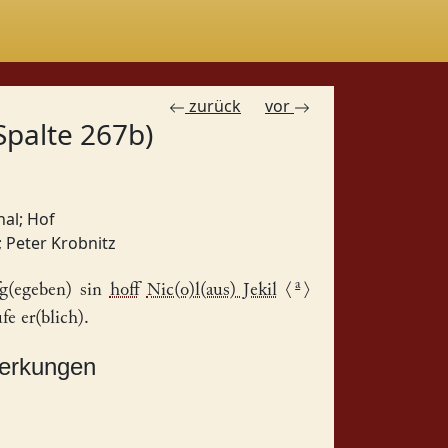
zurück
vor
Spalte 267b)
nal
;
Hof
;
Peter Krobnitz
a
g(egeben) sin
hoff
Nic(o)l(aus) Jekil
⟨
⟩
fe er(blich).
merkungen