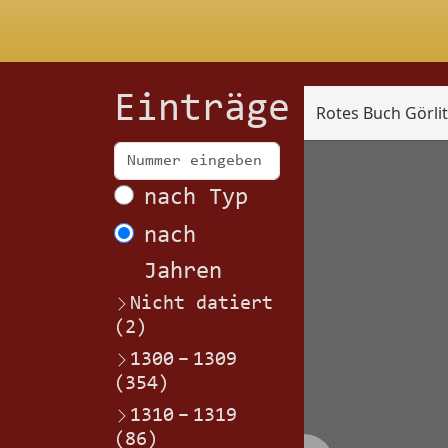
Einträge
Rotes Buch Görli
Scan
nach Typ
nach
Jahren
Nicht datiert
(2)
1300
–
1309
(354)
1310
–
1319
(86)