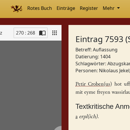
Rotes Buch
Einträge
Register
Mehr
tz
270 : 268
Eintrag 7593 (
Betreff: Auflassung
Datierung: 1404
Schlagwörter:
Abzugska
Personen:
Nikolaus Jekel
Petir Croben(us)
hot uff
mit eyme freyen wassirlau
Textkritische An
a
erpl(ich)
.