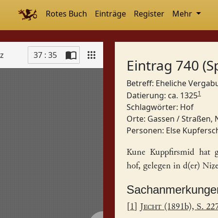
Rotes Buch
Einträge
Register
Mehr
tz
37 : 35
Eintrag 740 (S
Betreff: Eheliche Verga
1
Datierung: ca. 1325
Schlagwörter:
Hof
Orte:
Gassen / Straßen, 
Personen:
Else Kupfers
Kune
Kuppfirsmid hat 
hof
, gelegen in d(er)
Nize
Sachanmerkunge
[
1
]
Jecht
(1891b), S. 22