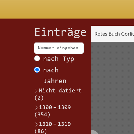
Einträge
Rotes Buch Görli
Scan
nach Typ
nach
Jahren
Nicht datiert
(2)
1300
–
1309
(354)
1310
–
1319
(86)