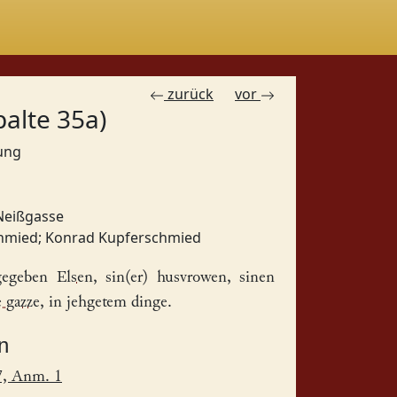
zurück
vor
palte 35a)
bung
Neißgasse
chmied
;
Konrad Kupferschmied
gegeben
Elsen
, sin(er) husvrowen, sinen
 gazze
, in jehgetem dinge.
n
7, Anm. 1