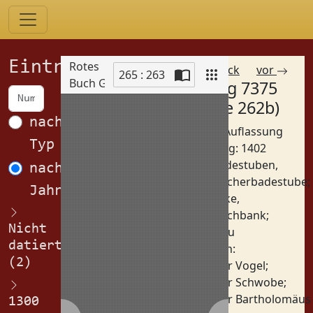
Einträge
Rotes
zurück
vor
265 : 263
Buch Görlitz
Eintrag 7375
Scan
(Spalte 262b)
nach
Betreff: Auflassung
Typ
Datierung: 1402
Orte:
Badestuben,
nach
Fleischerbadestube
;
Jahren
Bänke,
Fleischbank
;
Nicht
Zittau
datiert
Personen:
(2)
Peter Vogel
;
Peter Schwobe
;
Peter Bartholomäus
1300