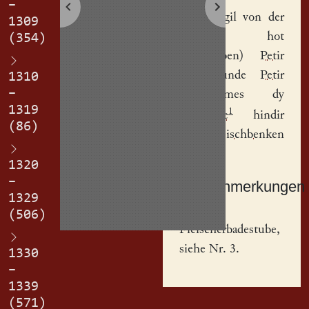
–
Petir Vogil
von der
1309
Zittaw
hot
(354)
uffg(egeben)
Petir
Swob
unde
Petir
1310
–
Bartholomes
dy
1319
1
badestobe
hindir
(86)
den
fleischbenken
er(blich).
1320
–
Sachanmerkungen
1329
[
1
]
(506)
Fleischerbadestube,
siehe Nr. 3.
1330
–
1339
(571)