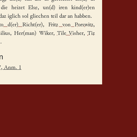
 die heizet
Else
, un(d) iren kind(er)en
 daz iglich sol gliechen teil dar an habben.
to d(er) Richt(er)
,
Fritz von Porswitz
,
ilius
, Her(man) Wiker,
Tile Visher
,
Tiz
.
n
7, Anm. 1