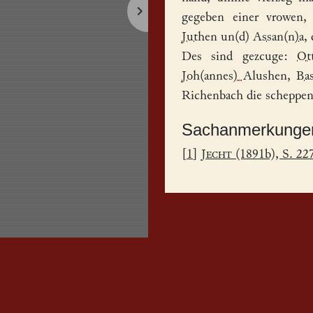
gegeben einer vrowen,
Juthen
un(d)
Assan(n)a
,
Des sind gezcuge:
Ot
Joh(annes) Alushen
,
Bas
Richenbach
die scheppen
Sachanmerkunge
[
1
]
Jecht
(1891b), S. 22