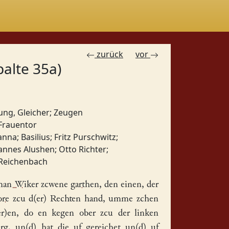
zurück
vor
palte 35a)
lung, Gleicher
;
Zeugen
 Frauentor
anna
;
Basilius
;
Fritz Purschwitz
;
annes Alushen
;
Otto Richter
;
 Reichenbach
man Wiker
zcwene
garthen
, den einen, der
ore
zcu d(er) Rechten
hand
, umme zchen
er)en, do en kegen ober zcu der linken
g, un(d) hat die uf gereichet un(d) uf