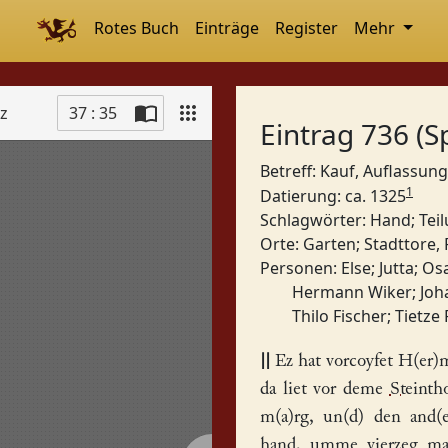
Rotes Buch
Einträge
Register
Mehr
tz
37 : 35
Eintrag 736 (S
Betreff: Kauf, Auflassung
1
Datierung: ca. 1325
Schlagwörter:
Hand
;
Tei
Orte:
Garten
;
Stadttore,
Personen:
Else
;
Jutta
;
Os
Hermann Wiker
;
Joh
Thilo Fischer
;
Tietze
||
Ez hat vorcoyfet
H(er)
da liet vor deme
Steinth
m(a)rg, un(d) den and(
hand, umme vierzeg mar