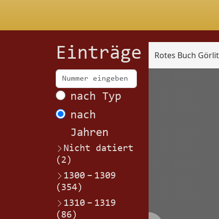
Einträge
Rotes Buch Görli
Scan
nach Typ
nach
Jahren
Nicht datiert
(2)
1300
–
1309
(354)
1310
–
1319
(86)