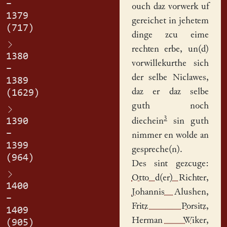
–
ouch daz vorwerk uf
1379
gereichet in jehetem
(717)
dinge zcu eime
rechten erbe, un(d)
1380
vorwillekurthe sich
–
der selbe Niclawes,
1389
daz er daz selbe
(1629)
guth noch
3
1390
diechein
sin guth
–
nimmer en wolde an
1399
gespreche(n).
(964)
Des sint gezcuge:
Otto d(er) Richter
,
1400
Johannis Alushen
,
–
Fritz Porsitz
,
1409
Herman Wiker
,
(905)