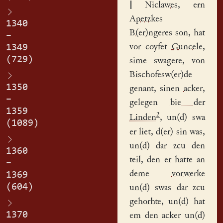
|
Niclawes
, ern
Apetzkes
1340
B(er)ngeres
son, hat
–
vor coyfet
Guncele
,
1349
(729)
sime swagere, von
Bischofesw(er)de
1350
genant, sinen
acker
,
–
gelegen
bie der
1359
2
Linden
, un(d) swa
(1089)
er liet, d(er) sin was,
un(d) dar zcu den
1360
teil, den er hatte an
–
deme
vorwerke
1369
(604)
un(d) swas dar zcu
gehorhte, un(d) hat
1370
em den acker un(d)