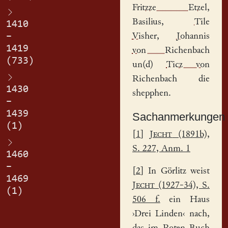
Fritzze Etzel
,
Basilius
,
Tile
1410
–
Visher
,
Johannis
1419
von Richenbach
(733)
un(d)
Ticz von
Richenbach
die
1430
shepphen.
–
1439
Sachanmerkungen
(1)
[
1
]
Jecht
(1891b),
S. 227, Anm. 1
1460
–
[
2
] In Görlitz weist
1469
Jecht
(1927-34), S.
(1)
506 f.
ein Haus
›Drei Linden‹ nach,