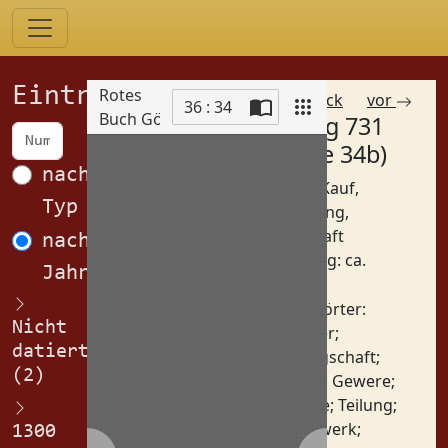
Einträge
Rotes
zurück
vor
36 : 34
Buch Görlitz
Eintrag 731
Scan
(Spalte 34b)
nach
Betreff: Kauf,
Typ
Auflassung,
Bürgschaft
nach
Datierung: ca.
Jahren
1
1325
Schlagwörter:
Nicht
Acker
;
datiert
Bürgschaft
;
(2)
Drei
;
Gewere
;
Helle
;
Teilung
;
Vorwerk
;
1300