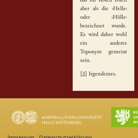
das im Roten Buch
aber als die ›Helle‹
oder ›Hölle‹
bezeichnet wurde.
Es wird daher wohl
ein anderes
Toponym gemeint
sein.
[
3
] Irgendeines.
Impressum
Datenschutzerklärung