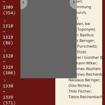
Zeugen
;
–
Zustimmung
1309
(Volburch,
(354)
Wille)
Orte:
Linden, bei
1310
den (Toponym)
–
Personen:
Basilius
;
1319
Apetz Bernger
;
(86)
Fritz Purschwitz
;
Fritz Etzel
;
1320
Gunzel / Günther B
–
Hermann Wiker
;
1329
Johannes Alushen
;
(506)
Johannes Reichenba
Nikolaus Bernger
;
Otto Richter
;
1330
Thilo Fischer
;
–
Tietze Reichenbach
1339
(571)