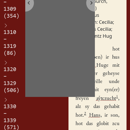
(Volburch,
–
Wille)
1309
Orte:
Haus
(354)
Personen:
Cecilia
;
Hans Cecilia
;
1310
Lorentz Hug
–
1319
Czille
hot
(86)
uffg(egeben) ir
hus
Lorencz Huge
mit
1320
ir kinder geheyse
–
unde wille unde
1329
ouch mit eyn(er)
(506)
1
freyen
atczucht
,
1330
alz sy das gehabit
–
2
hot.
Hans
, ir son,
1339
hot das globit zcu
(571)