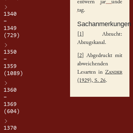
entwern
jar unde
tag
.
1340
–
Sachanmerkungen
1349
[
1
] Abzucht:
(729)
Abzugskanal.
1350
[
2
] Abgedruckt mit
–
abweichenden
1359
Lesarten in
Zander
(1089)
(1929), S. 26
.
1360
–
1369
(604)
1370