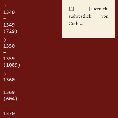
[
2
] Jauernick,
1340
südwestlich von
–
Görlitz.
1349
(729)
1350
–
1359
(1089)
1360
–
1369
(604)
1370