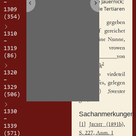
Hese Jauernick
;
–
Ottilie Tertiaren
1309
(354)
Iz hat gegeben
un(d) uf gereichet
1310
Odilia
, eine
Nunne
,
–
ein(er) vrowen
1319
(86)
Hesen von
2
Jaw(er)nik
1320
anderhalb virdeteil
–
eines
hofes
, gelegen
1329
in d(er)
Swester
(506)
gazse
.
1330
Sachanmerkungen
–
[
1
]
Jecht
(1891b),
1339
S. 227, Anm. 1
(571)