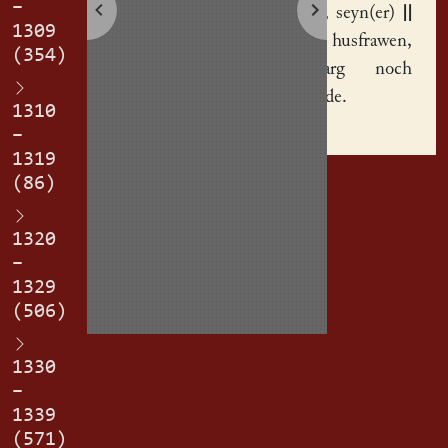
–
Barbaran
, seyn(er)
||
1309
elichin husfrawen,
(354)
20 marg noch
seyme tode.
1310
–
1319
(86)
1320
–
1329
(506)
1330
–
1339
(571)