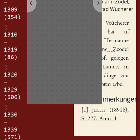
Hermann Zodel
;
–
Konrad Wucherer
1309
(354)
Conrad, Voůcherer
genant, hat uf
1310
gegeben
Hermanne
–
von deme Zcodel
1319
(86)
einen
hof
, gelegen
in der Lunce
, in
1320
jehetem dinge zcu
–
eime rechten erbe.
1329
(506)
Sachanmerkungen
[
1
]
Jecht
(1891b),
1330
S. 227, Anm. 1
–
1339
(571)