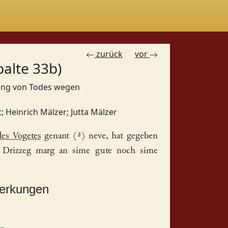
zurück
vor
palte 33b)
gung von Todes wegen
t
;
Heinrich Mälzer
;
Jutta Mälzer
a
des Vogetes
genant
⟨
⟩
neve, hat gegeben
, Drizzeg marg an sime gute noch sime
merkungen