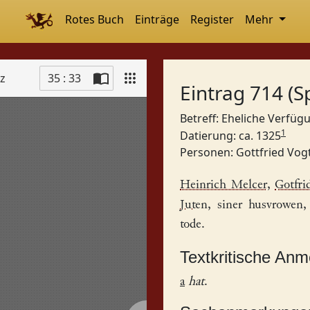
Rotes Buch
Einträge
Register
Mehr
tz
35 : 33
Eintrag 714 (S
Betreff: Eheliche Verfü
1
Datierung: ca. 1325
Personen:
Gottfried Vog
Heinrich Melcer
,
Gotfri
Juten
, siner husvrowen
tode.
Textkritische An
a
hat
.