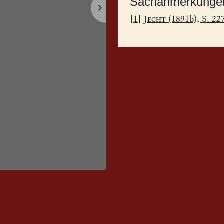
Sachanmerkunge
[
1
]
Jecht
(1891b), S. 22