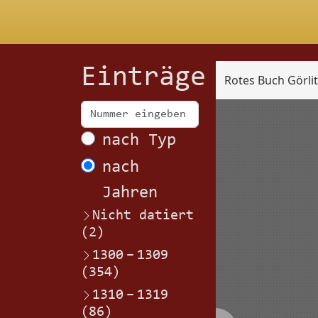
Einträge
Rotes Buch Görli
Scan
nach Typ
nach
Jahren
Nicht datiert
(2)
1300
–
1309
(354)
1310
–
1319
(86)