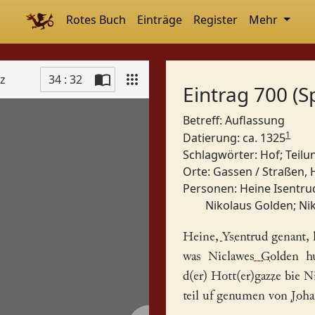
Rotes Buch
Einträge
Register
Mehr
tz
34 : 32
Eintrag 700 (S
Betreff: Auflassung
1
Datierung: ca. 1325
Schlagwörter:
Hof
;
Teilu
Orte:
Gassen / Straßen,
Personen:
Heine Isentru
Nikolaus Golden
;
Ni
Heine, Ysentrud
genant, 
was
Niclawes Golden
hu
d(er)
Hott(er)gazze
bie
N
teil uf genumen von
Joha