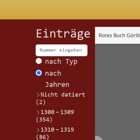
Einträge
Rotes Buch Görli
Scan
nach Typ
nach
Jahren
Nicht datiert
(2)
1300
–
1309
(354)
1310
–
1319
(86)