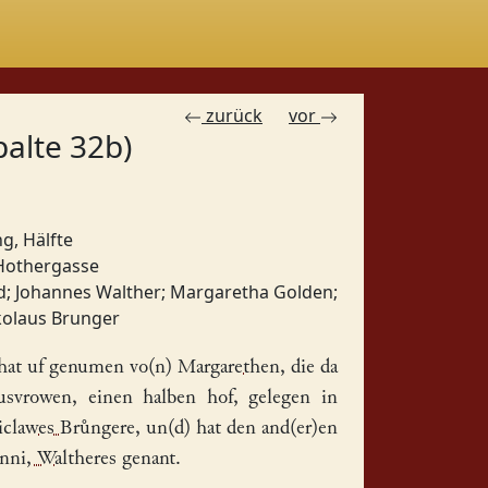
zurück
vor
palte 32b)
ng, Hälfte
 Hothergasse
d
;
Johannes Walther
;
Margaretha Golden
;
kolaus Brunger
hat uf genumen vo(n)
Margarethen
, die da
svrowen, einen halben
hof
, gelegen in
iclawes Brůngere
, un(d) hat den and(er)en
nni, Waltheres
genant.