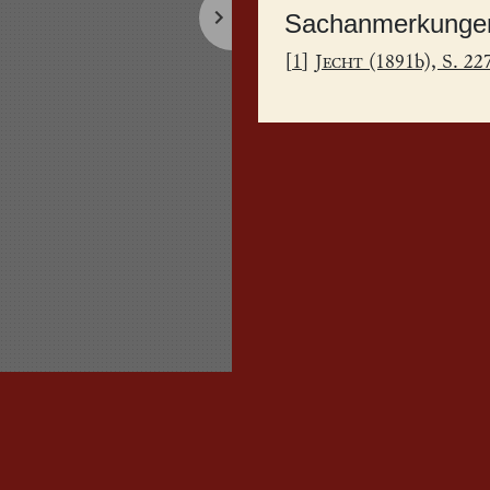
Sachanmerkunge
[
1
]
Jecht
(1891b), S. 22