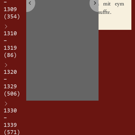
–
erplichen mit eym
1309
wass(er)lauffte
.
(354)
1310
–
1319
(86)
1320
–
1329
(506)
1330
–
1339
(571)