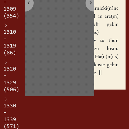
–
Elze Jawirnicki(n)ne
1309
(354)
hat ir teil an ere(m)
huse
uff gebin
1310
Ha(n)n(us)
–
Raspenaw
zu thun
1319
un(d) zu losin,
(86)
u(n)nd Ha(n)n(us)
sal ir dy koste gebin
1320
an ir ende.
||
–
1329
(506)
1330
–
1339
(571)