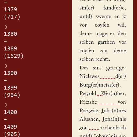
–
sin(er) kind(er)e,
1379
un(d) sweme er iz
(717)
vor coyfen wil,
deme mage er den
1380
–
selben garthen vor
1389
coyfen zcu deme
(1629)
selben rechte.
Des sint gezcuge:
1390
Niclawes d(er)
–
Burg(er)meist(er)
,
1399
Petzold Wer(n)her
,
(964)
Fritzshe von
Porswitz
,
Joha(n)nes
1400
Alushen
,
Joha(n)nis
–
1409
von Richenbach
(905)
un(d)
Joha(n)nis
sin