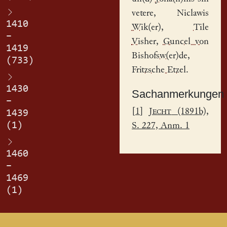
vetere,
Niclawis
1410
Wik(er)
,
Tile
–
Visher
,
Guncel von
1419
Bishofsw(er)de
,
(733)
Fritzsche Etzel
.
1430
Sachanmerkungen
–
[
1
]
Jecht
(1891b),
1439
(1)
S. 227, Anm. 1
1460
–
1469
(1)