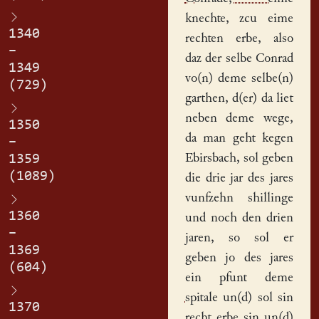
knechte
, zcu eime
1340
rechten erbe, also
–
daz der selbe Conrad
1349
vo(n) deme selbe(n)
(729)
garthen, d(er) da liet
neben deme wege,
1350
da man geht kegen
–
Ebirsbach
, sol geben
1359
(1089)
die drie jar des jares
vunfzehn shillinge
1360
und noch den drien
–
jaren, so sol er
1369
geben jo des jares
(604)
ein pfunt deme
spitale
un(d) sol sin
1370
recht erbe sin un(d)