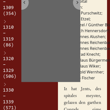
Hospital
–
Personen:
1309
Fritz Purschwitz
;
(354)
Fritz Etzel
;
Gunzel / Günther B
1310
Jensch Hennersdorf
;
–
Johannes Alushen
;
1319
Johannes Reichenba
(86)
Johannes Reichenba
Konrad Knecht
;
1320
Nikolaus Bürgermei
–
Nikolaus Wiker
;
1329
Petzold Wernher
;
(506)
Thilo Fischer
Iz hat
Jents
, des
1330
spitales meyster,
–
1339
gelazen den
garthen
(571)
Conrade, eime