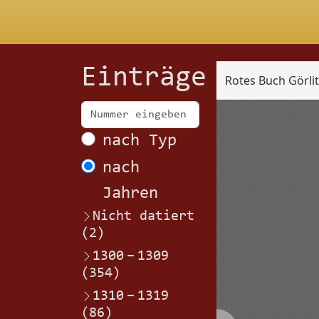
Einträge
Rotes Buch Görli
Scan
nach Typ
nach
Jahren
Nicht datiert
(2)
1300
–
1309
(354)
1310
–
1319
(86)