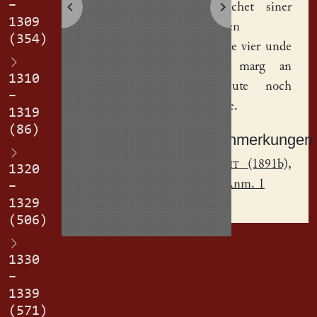
–
uf gereichet siner
1309
husvrowen
(354)
Adelheide
vier unde
zwenzig marg an
1310
sime gute noch
–
sime tode.
1319
(86)
Sachanmerkungen
[
1
]
Jecht
(1891b),
1320
S. 227, Anm. 1
–
1329
(506)
1330
–
1339
(571)