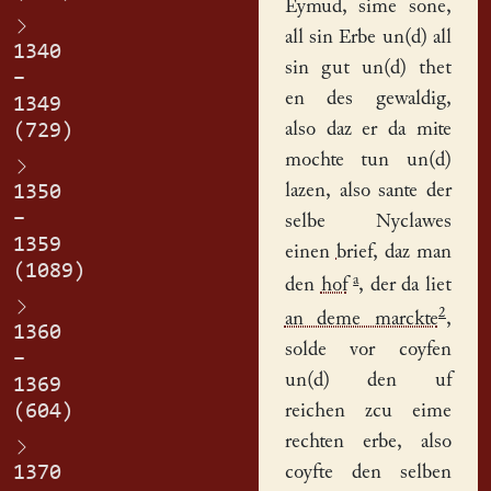
Eymud
, sime sone,
all sin Erbe un(d) all
1340
sin gut un(d) thet
–
en des gewaldig,
1349
also daz er da mite
(729)
mochte tun un(d)
lazen, also sante der
1350
–
selbe Nyclawes
1359
einen
brief
, daz man
(1089)
a
den
hof
, der da liet
2
an deme marckte
,
1360
solde vor coyfen
–
un(d) den uf
1369
(604)
reichen zcu eime
rechten erbe, also
1370
coyfte den selben