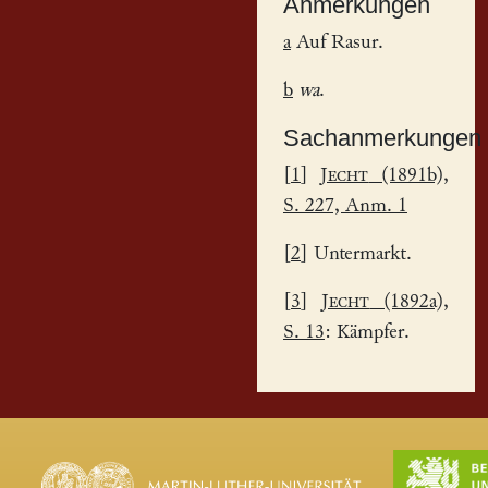
Anmerkungen
a
Auf Rasur.
b
wa
.
Sachanmerkungen
[
1
]
Jecht
(1891b),
S. 227, Anm. 1
[
2
] Untermarkt.
[
3
]
Jecht
(1892a),
S. 13
: Kämpfer.