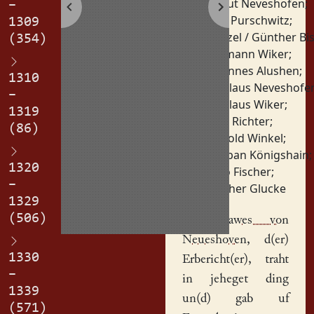
Eymut Neveshofen
;
–
Fritz Purschwitz
;
1309
Gunzel / Günther B
(354)
Hermann Wiker
;
Johannes Alushen
;
1310
Nikolaus Neveshofe
–
Nikolaus Wiker
;
1319
Otto Richter
;
(86)
Petzold Winkel
;
Schiban Königshain
;
1320
Thilo Fischer
;
–
Walther Glucke
1329
(506)
||
Niclawes von
Neueshoven
, d(er)
1330
Erbericht(er)
, traht
–
in jeheget ding
1339
un(d) gab uf
(571)