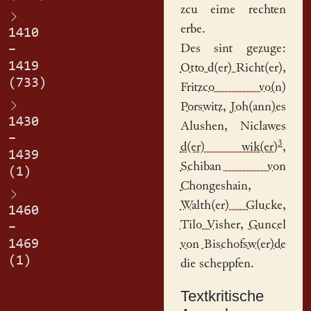
zcu eime rechten
erbe.
1410
Des sint
gezuge
:
–
1419
Otto d(er) Richt(er)
,
(733)
Fritzco vo(n)
Porswitz
,
Joh(ann)es
1430
Alushen
,
Niclawes
–
3
d(er) wik(er)
,
1439
Schiban von
(1)
Chongeshain
,
Walth(er) Glucke
,
1460
Tilo Visher
,
Guncel
–
1469
von Bischofsw(er)de
(1)
die scheppfen.
Textkritische