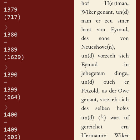
–
hof
H(er)man,
1379
Wiker
genant, un(d)
(717)
nam er zcu siner
hant
von Eymud,
1380
des sone von
–
Neueshove(n),
1389
un(d) vorzceh sich
(1629)
Eymud in
jehegetem dinge,
1390
–
un(d) ouch er
1399
Petzold
, us der Owe
(964)
genant, vorzceh sich
des selben hofes
1400
b
un(d)
⟨
⟩
wart uf
–
gereichet ern
1409
Hermanne Wiker
(905)