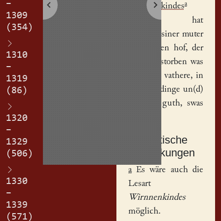
–
a
Wimnenkindes
1309
tocht(er), hat
(354)
gegeben siner muter
Hillen
den
hof
, der
1310
sie an erstorben was
–
von irme vathere, in
1319
jehetem dinge un(d)
(86)
ander ir guth, swas
sie hat.
1320
–
Textkritische
1329
Anmerkungen
(506)
a
Es wäre auch die
1330
Lesart
–
Wirnnenkindes
1339
möglich.
(571)