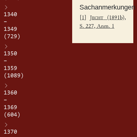
Sachanmerkungen
1340
[
1
]
Jecht
(1891b),
–
S. 227, Anm. 1
1349
(729)
1350
–
1359
(1089)
1360
–
1369
(604)
1370