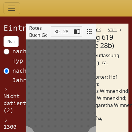
Einträge
Rotes
zurück
vor
30 : 28
Buch Görlitz
Eintrag 619
Scan
(Spalte 28b)
nach
Betreff: Auflassung
Typ
Datierung: ca.
1
1325
nach
Schlagwörter:
Hof
Jahren
Personen:
Heinz Wimnenkind
;
Nicht
Hille Wimnenkind
;
datiert
Margaretha Wimnen
(2)
Margaretha
,
Heintzen
1300