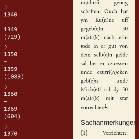
notdurft
genug
schaffen. Ouch hat
1340
ym Ku(n)ne uff
–
gegeb(e)n 50
1349
(729)
m(a)r(k) nach erin
tode in er gut von
1350
dem selb(e)n
gelde
–
sal her er czuessen
1359
unde czutri(n)cken
(1089)
geb(e)n unde
Mich(e)l sal dy 50
1360
m(a)r(k) mit stat
–
1
vorrechten
.
1369
(604)
Sachanmerkungen
[
1
] Verrichten:
1370