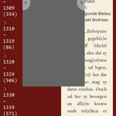
Steinhaus
–
Personen:
1309
Kunigunde Bielau
;
(354)
Michael Andreas
1310
Ku(n)ne Belerynne
–
hat uff gegeb(e)n
1319
ern
hoff
Michil
(86)
And(re)s
, alzo daz sy
in dem ung(er)sten
1320
steynhuse
sal legen,
–
1329
adir well(et) her daz
(506)
obirste, zo mag sy
darin czinhin. Ouch
1330
sal her sy besorgen
–
an all(e)n kosten
1339
unde tri(n)ken er
(571)