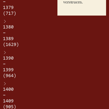
–
versteuern.
1379
(717)
1380
–
1389
(1629)
1390
–
1399
(964)
1400
–
1409
(905)